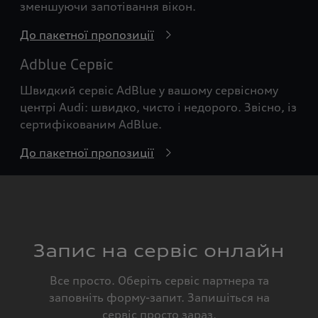
зменшуючи запотівання вікон.
До пакетної пропозиції
Adblue Сервіс
Швидкий сервіс AdBlue у вашому сервісному
центрі Audi: швидко, чисто і недорого. Звісно, із
сертифікованим AdBlue.
До пакетної пропозиції
Запис на сервіс онлайн
Все просто. Оберіть сервіс партнера та
заповніть форму-запит. Запишіться на
сервіс просто зараз.