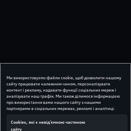
Ми використовуємо файли cookie, щоб дозволити нашому
сайту працювати належним чином, персоналізувати
контент і рекламу, надавати функції соціальних мереж і
аналізувати наш трафік. Ми також ділимося інформацією
про використання вами нашого сайту з нашими
Переваги
партнерами в соціальних мережах, рекламі і аналітиці.
оригінальних
Сookies, які є невід’ємною частиною
акумуляторів Audi
сайту