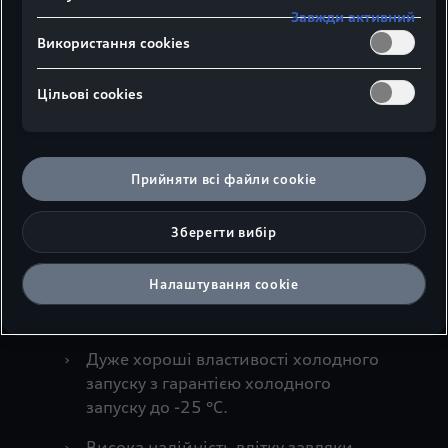
Завжди активний
Оригінальні стартерні акумуляторні
Використання cookies
батареї Audi постійно вдосконалюються
завдяки інтелектуальним додатковим
Цільові сookies
функціям, які роблять їх ще зручнішими
в експлуатації. Наприклад, на захисному
ковпачку позитивної клеми є дегазаційні
Прийняти всі файли сookie
пробки або індикатор рівня кислоти,
який сигналізує, про необхідність заміни
акумулятора вашого Audi, коли колір
Зберегти вибір
змінюється з прозорого на світло-жовтий.
Налаштування cookie
Детально про переваги акумуляторів
Audi:
›
Дуже хороші властивості холодного
запуску з гарантією холодного
запуску до -25 °C.
›
Висока надійність влітку завдяки