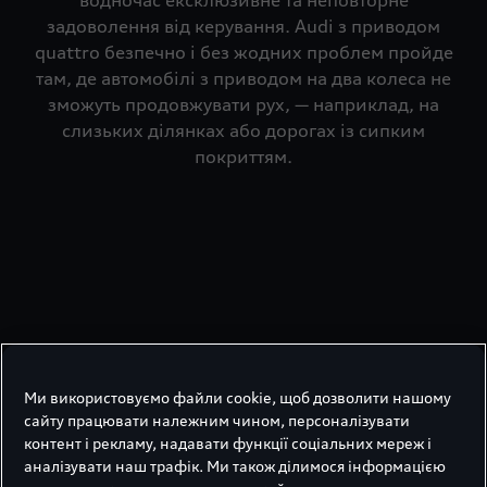
водночас ексклюзивне та неповторне
задоволення від керування. Audi з приводом
quattro безпечно і без жодних проблем пройде
там, де автомобілі з приводом на два колеса не
зможуть продовжувати рух, — наприклад, на
слизьких ділянках або дорогах із сипким
покриттям.
Ми використовуємо файли cookie, щоб дозволити нашому
сайту працювати належним чином, персоналізувати
контент і рекламу, надавати функції соціальних мереж і
аналізувати наш трафік. Ми також ділимося інформацією