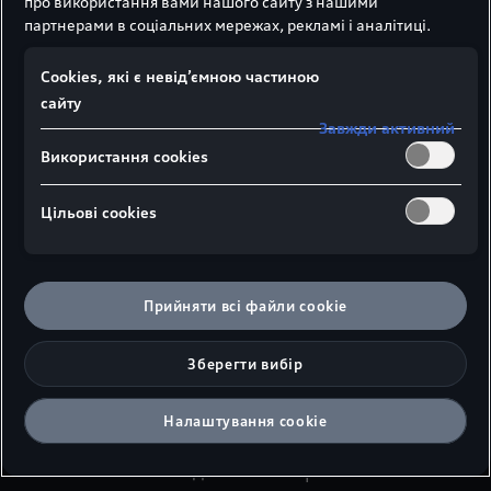
про використання вами нашого сайту з нашими
партнерами в соціальних мережах, рекламі і аналітиці.
Сookies, які є невід’ємною частиною
сайту
Завжди активний
Використання cookies
Цільові сookies
Повний привод
Прийняти всі файли сookie
quattro
Зберегти вибір
Компанія Audi пропонує привод quattro у
різних виконаннях, адаптованих до
Налаштування cookie
особливостей певних моделей. У
компактних моделях з поперечним