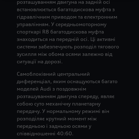
розташуванням двигуна на задній осі
встановлюється багатодискова муфта з
гідравлічним приводом та електронним
управлінням. У середньомоторному
спорткарі R8 багатодискова муфта
знаходиться на передній осі. Ці активні
системи забезпечують розподіл тягового
зусилля між обома осями залежно від
ситуації на дорозі.
Самоблоківний центральний
диференціал, яким оснащуються багато
моделей Audi з поздовжнім
розташуванням двигуна спереду, являє
собою суто механічну планетарну
передачу. У нормальному режимі він
розподіляє крутний момент між
передньою і задньою осями у
співвідношенні 40:60.