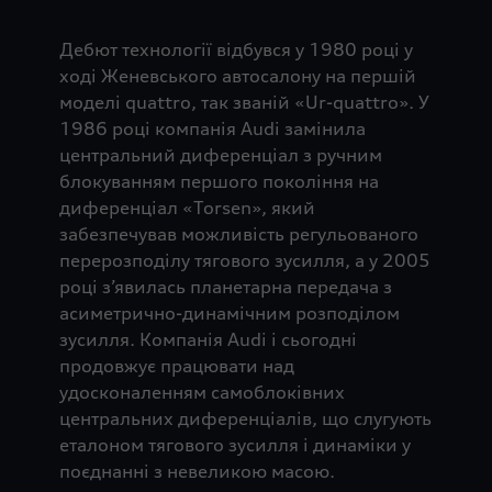
Дебют технології відбувся у 1980 році у
ході Женевського автосалону на першій
моделі quattro, так званій «Ur-quattro». У
1986 році компанія Audi замінила
центральний диференціал з ручним
блокуванням першого покоління на
диференціал «Torsen», який
забезпечував можливість регульованого
перерозподілу тягового зусилля, а у 2005
році з’явилась планетарна передача з
асиметрично-динамічним розподілом
зусилля. Компанія Audi і сьогодні
продовжує працювати над
удосконаленням самоблоківних
центральних диференціалів, що слугують
еталоном тягового зусилля і динаміки у
поєднанні з невеликою масою.