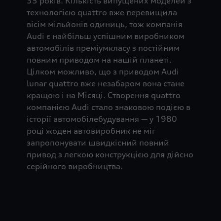
35 років. Кількість випущених моделей з
технологією quattro вже перевищила
вісім мільйонів одиниць, тож компанія
Audi є найбільш успішним виробником
автомобілів преміумкласу з постійним
повним приводом на нашій планеті.
Цілком можливо, що з приводом Audi
lunar quattro вже незабаром вона стане
кращою і на Місяці. Створення quattro
компанією Audi стало знаковою подією в
історії автомобілебудування — у 1980
році жоден автовиробник не міг
запропонувати швидкісний повний
привод з легкою конструкцією для дійсно
серійного виробництва.