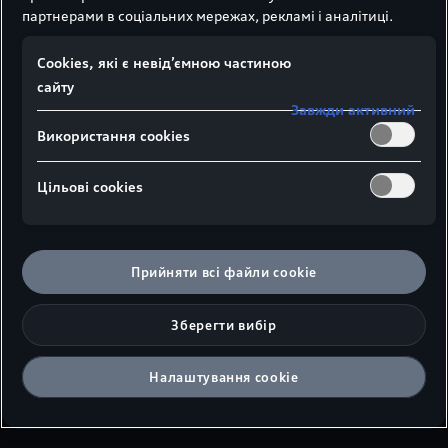
партнерами в соціальних мережах, рекламі і аналітиці.
Сookies, які є невід’ємною частиною
сайту
Завжди активний
Використання cookies
1
2
3
Цільові сookies
Прийняти всі файли сookie
Огляд тримачів для лиж
Зберегти вибір
та сноубордів Audi:
Налаштування cookie