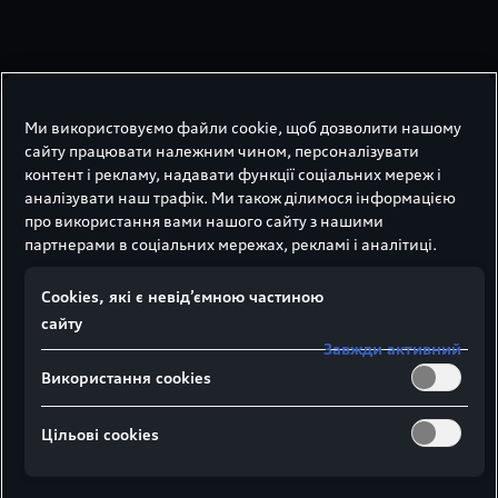
Ми використовуємо файли cookie, щоб дозволити нашому
сайту працювати належним чином, персоналізувати
контент і рекламу, надавати функції соціальних мереж і
аналізувати наш трафік. Ми також ділимося інформацією
про використання вами нашого сайту з нашими
партнерами в соціальних мережах, рекламі і аналітиці.
Audi 10-Speichen-V-
Design
Сookies, які є невід’ємною частиною
сайту
Розмір диска:
Завжди активний
Колір:
Використання cookies
Артикул:
8W0071498B 8Z8
Цільові сookies