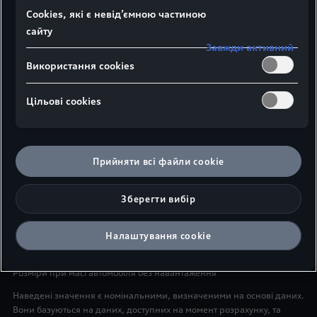
Сookies, які є невід’ємною частиною
сайту
Завжди активний
Використання cookies
Цільові сookies
Вид збоку
Вид зверху
Вид спереду
¹Ширина плечового простору
Прийняти всі файли сookie
²Ширина ліктьового простору
Зберегти вибір
³Максимальна висота над головою
⁴Висота автомобіля з антеною на даху
Налаштування cookie
Розміри в міліметрах
Розміри при масі автомобіля без навантаження
Наведені значення є номінальними, визначеними на основі даних.
Вони базуються на даних, доступних на момент розрахунку, та