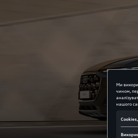
Ми викори
чином, пер
аналізува
нашого са
Сookies
Викорис