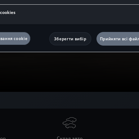
 сookies
вання cookie
Зберегти вибір
Прийняти всі фай
тор
Склад авто