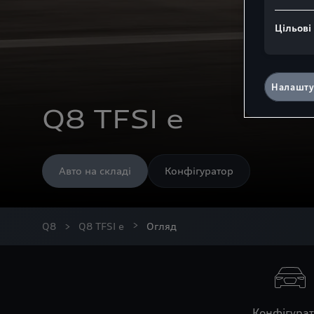
Цільові
Налашту
Q8 TFSI e
Авто на складі
Конфігуратор
Q8
Q8 TFSI e
Огляд
Конфігура