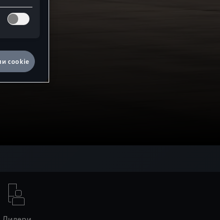
ли сookie
Дилери