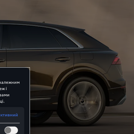
 належним
еж і
 вами
ці.
активний