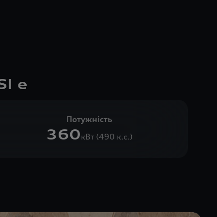
I e
Потужність
360
кВт (490 к.с.)