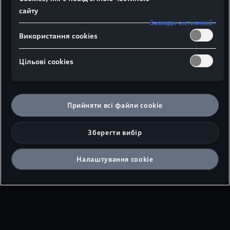
сайту
Завжди активний
Використання cookies
Вид збоку
Вид зверху
Вид спереду
Цільові сookies
¹Ширина плечового простору
Прийняти всі файли сookie
²Ширина ліктьового простору
Зберегти вибір
³Максимальна висота над головою
Розміри в міліметрах
Налаштування cookie