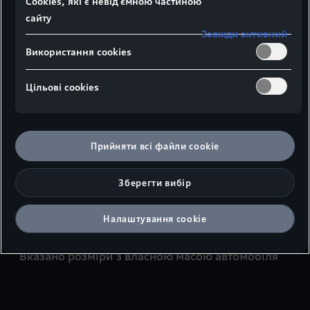
Сookies, які є невід’ємною частиною
сайту
Завжди активний
Використання cookies
Вид збоку
Вид зверху
Вид спереду
Цільові сookies
¹Ширина плечового простору
Прийняти всі файли сookie
²Ширина ліктьового простору
Зберегти вибір
³Максимальна висота над головою
Налаштування cookie
Розміри в міліметрах
Вказано розміри з власною масою автомобіля