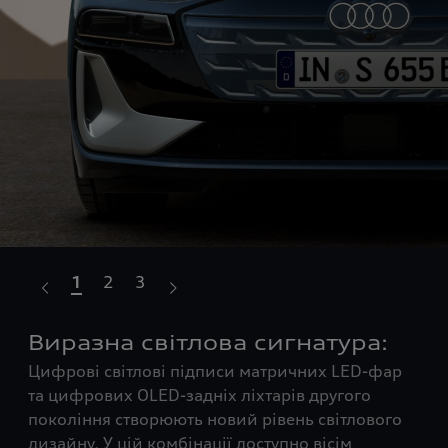
1
2
3
Виразна світлова сигнатура:
П
Цифрові світлові підписи матричних LED-фар
д
та цифрових OLED-задніх ліхтарів другого
Дин
покоління створюють новий рівень світлового
Hom
дизайну. У цій комбінації доступно вісім