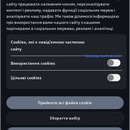
сайту працювати належним чином, персоналізувати
контент і рекламу, надавати функції соціальних мереж і
аналізувати наш трафік. Ми також ділимося інформацією
про використання вами нашого сайту з нашими
партнерами в соціальних мережах, рекламі і аналітиці.
Електричне задоволення
щодня
Сookies, які є невід’ємною частиною
сайту
Електрична потужність у поєднанні зі спортивним
Завжди активний
дизайном: новий Audi S6 Avant e-tron.
Використання cookies
Цільові сookies
Прийняти всі файли сookie
Зберегти вибір