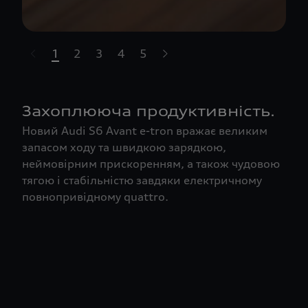
1
2
3
4
5
t-highlights.skipLinkText__
Захоплююча продуктивність.
Новий Audi S6 Avant e-tron вражає великим
запасом ходу та швидкою зарядкою,
неймовірним прискоренням, а також чудовою
тягою і стабільністю завдяки електричному
повнопривідному quattro.