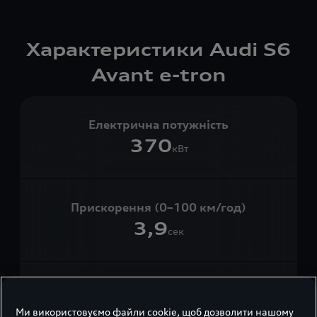
Характеристики Audi S6
Avant e-tron
Електрична потужність
370
кВт
Прискорення (0–100 км/год)
3,9
сек
Запас ходу (цикл WLTP), до
630
Ми використовуємо файли cookie, щоб дозволити нашому
км