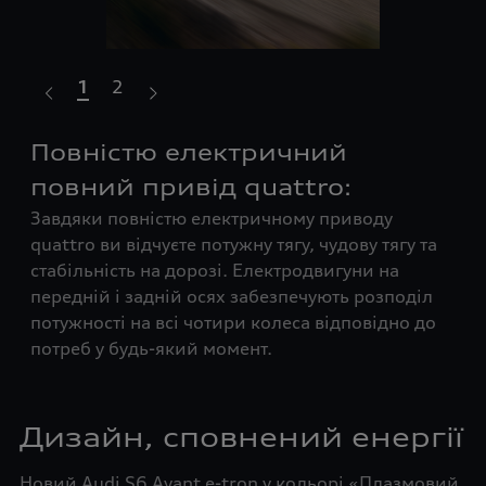
1
2
Повністю електричний
П
повний привід quattro:
ст
Завдяки повністю електричному приводу
Ди
quattro ви відчуєте потужну тягу, чудову тягу та
ене
стабільність на дорозі. Електродвигуни на
зав
передній і задній осях забезпечують розподіл
хар
є
потужності на всі чотири колеса відповідно до
пне
ня
потреб у будь-який момент.
вис
дин
вис
Дизайн, сповнений енергії
Новий Audi S6 Avant e-tron у кольорі «Плазмовий