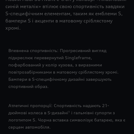
синій металік» втілює свою спортивність завдяки
S-специфічним елементам, таким як емблеми S,
бампери S і акценти в матовому сріблястому
хромі.
Впевнена спортивність: Прогресивний вигляд
підкреслює перевернутий Singleframe,
пофарбований у колір кузова, з виразними
повітрозабірниками в матовому сріблястому хромі.
Бампери в S-специфічному дизайні завершують
спортивний образ.
Атлетичні пропорції: Спортивність надають 21-
дюймові колеса в S-дизайні¹ і гальмівні супорти з
логотипом S. Чорна вставка символізує батарею, яка є
серцем автомобіля.