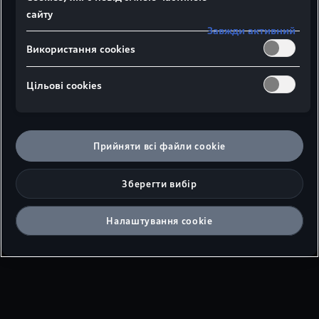
сайту
Завжди активний
Використання cookies
Вид збоку
Вид зверху
Вид спереду
Цільові сookies
¹Ширина плечового простору
Прийняти всі файли сookie
²Ширина ліктьового простору
³Максимальна висота над головою
Зберегти вибір
⁴Висота автомобіля з антеною на даху
Розміри в міліметрах
Налаштування cookie
Вказано розміри з власною масою автомобіля